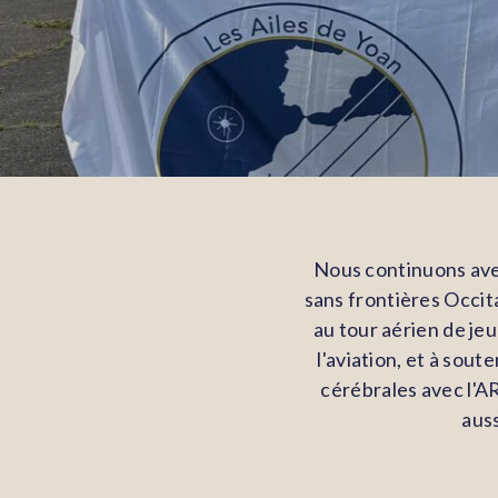
Nous continuons avec
sans frontières Occita
au tour aérien de je
l'aviation, et à sout
cérébrales avec l'AR
auss