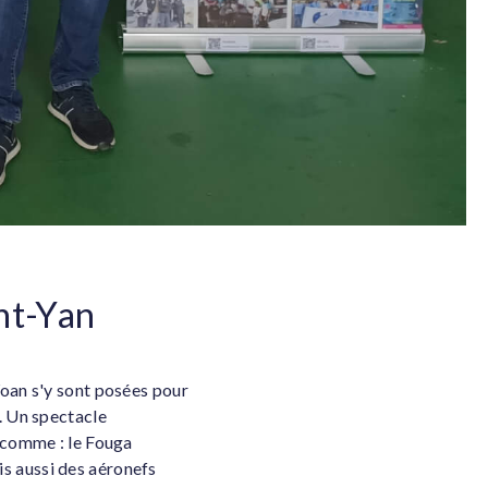
nt-Yan
Yoan s'y sont posées pour
. Un spectacle
x comme : le Fouga
s aussi des aéronefs