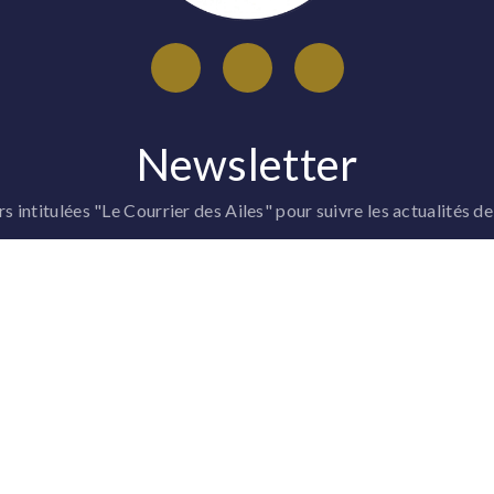
Newsletter
 intitulées "Le Courrier des Ailes" pour suivre les actualités de
ASSOCIATION
MÉDIA
sentation
Vidéo
 sommes-nous ?
Interviews
 Parrains / Marraines
Art - Dessin - Affiche