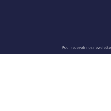
Pour recevoir nos newsletters
796
LES AILES DE YOAN
L'
Accueil
Pré
Nos réalisations
Qui
Nos Actions
Nos