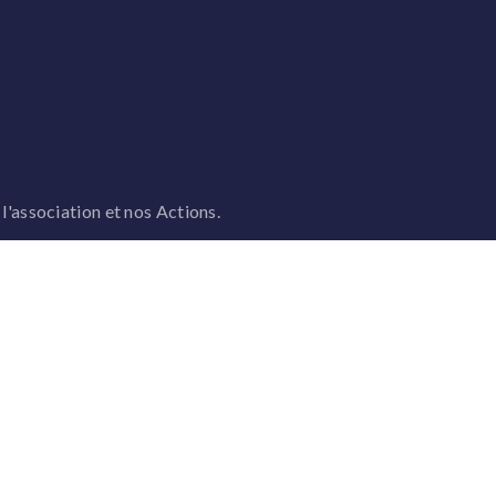
 l'association et nos Actions.
DONATION & CONTACT
Donation / Membership
Contact