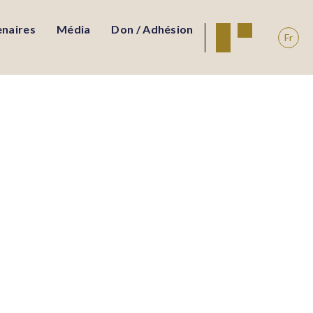
enaires
Média
Don / Adhésion
Fr