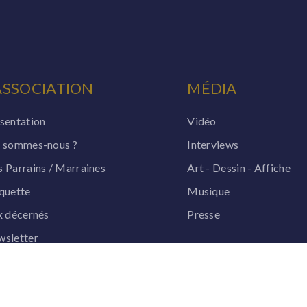
ASSOCIATION
MÉDIA
sentation
Vidéo
 sommes-nous ?
Interviews
 Parrains / Marraines
Art - Dessin - Affiche
quette
Musique
x décernés
Presse
sletter
re d'or