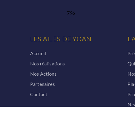
796
LES AILES DE YOAN
L'
Accueil
Pré
Nos réalisations
Qui
Nos Actions
Nos
Partenaires
Pla
Contact
Pri
New
Liv
Les Ailes de Yoan.