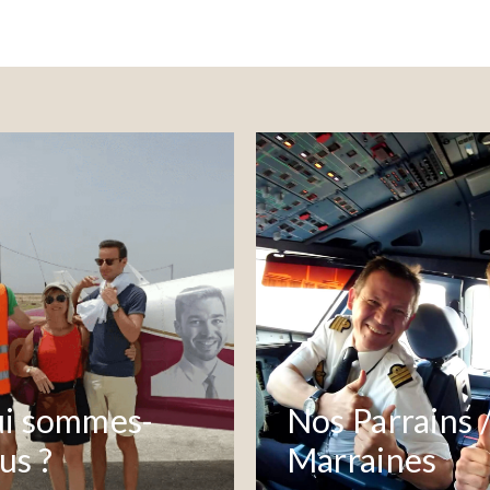
i sommes-
Nos Parrains 
us ?
Marraines