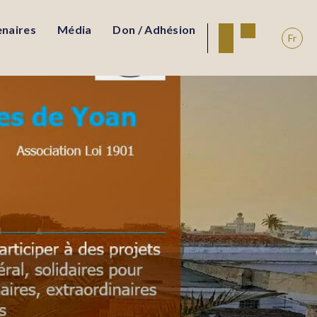
enaires
Média
Don / Adhésion
Fr