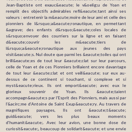
Jean-Baptiste ont exauc&eacute; le v&oelig;u de Yoan et
remplit des objectifs admirables refl&eacute;tant ainsi ses
valeurs : entretenir la m&eacute;moire de leur ami et celle des
pionniers de l&rsquo;a&eacute;ronautique, en permettant
&agrave; des enfants d&rsquo;&eacute;coles locales de
s&rsquo;envoyer des courriers sur la ligne et en faisant
d&eacute;couvrir les m&eacute;tiers de
l&rsquo;a&eacute;ronautique aux jeunes des pays
visit&eacute;s. Nul doute que parmi les &eacute;toiles qui ont
brill&eacute;es de tout leur &eacute;clat sur leur parcours,
celle de Yoan et de ces Pionniers brillaient encore davantage
de tout leur &eacute;clat et ont veill&eacute; sur eux au-
dessus de ce continent si touchant, si complexe et si
myst&eacute;rieux. Ils ont emport&eacute; avec eux le
glorieux souvenir de Yoan. Ils &eacute;taient
accompagn&eacute;s par l'Esprit des Pionniers, mais aussi par
l'&acirc;me d'Antoine de Saint Exup&eacute;ry. Au travers de
magnifiques paysages, Ils ont &eacute;t&eacute;
guid&eacute; vers les plus beaux moments
d'humanit&eacute;. Avec leur avion, une bonne dose de
curiosit&eacute;, beaucoup de solidarit&eacute; et une envie