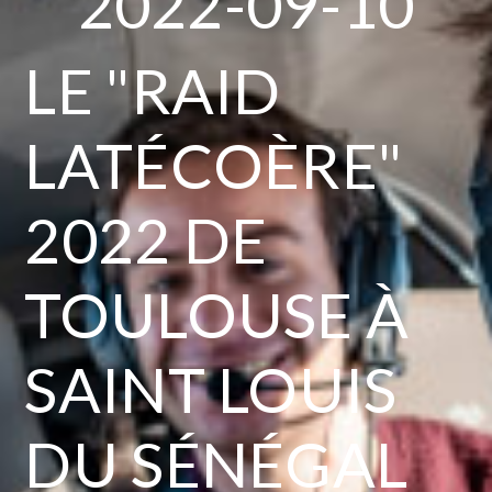
2022-09-10
LE "RAID
LATÉCOÈRE"
2022 DE
TOULOUSE À
SAINT LOUIS
DU SÉNÉGAL