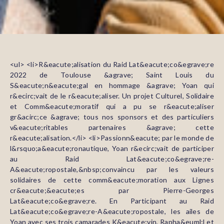
<ul> <li>R&eacute;alisation du Raid Lat&eacute;co&egrave;re
2022 de Toulouse &agrave; Saint Louis du
S&eacute;n&eacute;gal en hommage &agrave; Yoan qui
r&ecirc;vait de le r&eacute;aliser. Un projet Culturel, Solidaire
et Comm&eacute;moratif qui a pu se r&eacute;aliser
gr&acirc;ce &agrave; tous nos sponsors et des particuliers
v&eacute;ritables partenaires &agrave; cette
r&eacute;alisation.</li> <li>Passionn&eacute; par le monde de
l&rsquo;a&eacute;ronautique, Yoan r&ecirc;vait de participer
au Raid Lat&eacute;co&egrave;re-
A&eacute;ropostale,&nbsp;convaincu par les valeurs
solidaires de cette comm&eacute;moration aux Lignes
cr&eacute;&eacute;es par Pierre-Georges
Lat&eacute;co&egrave;re. En Participant au Raid
Lat&eacute;co&egrave;re-A&eacute;ropostale, les ailes de
Yoan avec ses trois camarades K&eacute;vin, Rapha&euml;l et