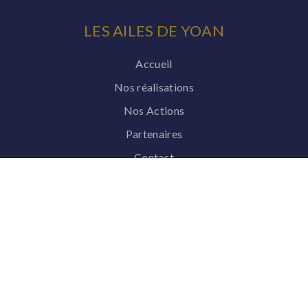
LES AILES DE YOAN
Accueil
Nos réalisations
Nos Actions
Partenaires
Contact
L'ASSOCIATION
Présentation
Qui sommes-nous ?
Nos Parrains / Marraines
Plaquette