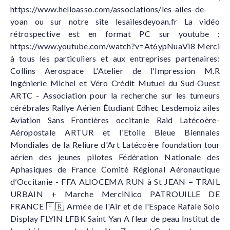
https://www.helloasso.com/associations/les-ailes-de-
yoan ou sur notre site lesailesdeyoan.fr La vidéo
rétrospective est en format PC sur youtube :
https://www.youtube.com/watch?v=At6ypNuaVi8 Merci
à tous les particuliers et aux entreprises partenaires:
Collins Aerospace L'Atelier de l'Impression M.R
Ingénierie Michel et Véro Crédit Mutuel du Sud-Ouest
ARTC - Association pour la recherche sur les tumeurs
cérébrales Rallye Aérien Étudiant Edhec Lesdemoiz ailes
Aviation Sans Frontières occitanie Raid Latécoère-
Aéropostale ARTUR et l'Etoile Bleue Biennales
Mondiales de la Reliure d'Art Latécoère foundation tour
aérien des jeunes pilotes Fédération Nationale des
Aphasiques de France Comité Régional Aéronautique
d’Occitanie - FFA ALIOCEMA RUN à St JEAN = TRAIL
URBAIN + Marche MerciNico PATROUILLE DE
FRANCE 🇫🇷 Armée de l'Air et de l'Espace Rafale Solo
Display FLYIN LFBK Saint Yan A fleur de peau Institut de