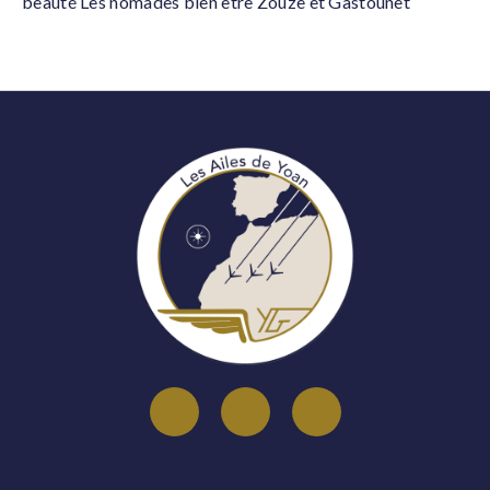
beauté Les nomades bien être Zouze et Gastounet