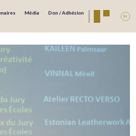
enaires
Média
Don / Adhésion
Fr