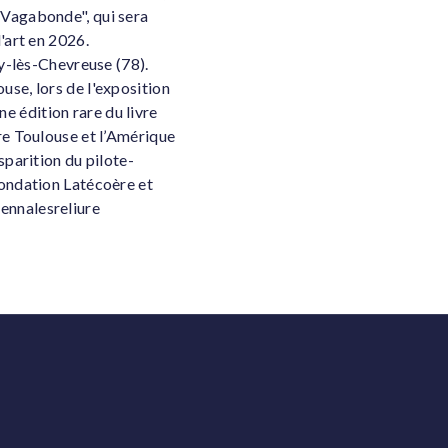
 Vagabonde", qui sera
'art en 2026.
my-lès-Chevreuse (78).
use, lors de l'exposition
 édition rare du livre
re Toulouse et l’Amérique
sparition du pilote-
Fondation Latécoère et
ennalesreliure