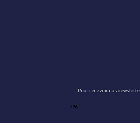
Pour recevoir nos newsletters
796
LES AILES DE YOAN
L'