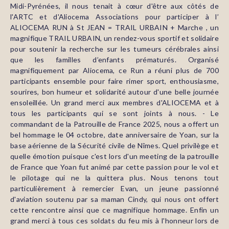
Midi-Pyrénées, il nous tenait à cœur d'être aux côtés de
l'ARTC et d'Aliocema Associations pour participer à l’
ALIOCEMA RUN à St JEAN = TRAIL URBAIN + Marche , un
magnifique TRAIL URBAIN, un rendez-vous sportif et solidaire
pour soutenir la recherche sur les tumeurs cérébrales ainsi
que les familles d’enfants prématurés. Organisé
magnifiquement par Aliocema, ce Run a réuni plus de 700
participants ensemble pour faire rimer sport, enthousiasme,
sourires, bon humeur et solidarité autour d'une belle journée
ensoleillée. Un grand merci aux membres d'ALIOCEMA et à
tous les participants qui se sont joints à nous. - Le
commandant de la Patrouille de France 2025, nous a offert un
bel hommage le 04 octobre, date anniversaire de Yoan, sur la
base aérienne de la Sécurité civile de Nîmes. Quel privilège et
quelle émotion puisque c'est lors d'un meeting de la patrouille
de France que Yoan fut animé par cette passion pour le vol et
le pilotage qui ne la quittera plus. Nous tenons tout
particulièrement à remercier Evan, un jeune passionné
d'aviation soutenu par sa maman Cindy, qui nous ont offert
cette rencontre ainsi que ce magnifique hommage. Enfin un
grand merci à tous ces soldats du feu mis à l'honneur lors de