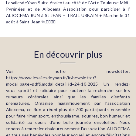
LesailesdeYoan Suite étaient au côté de l'Artc Toulouse Midi-
Pyrénées et de Aliocema Association pour participer à l’
ALIOCEMA RUN à St JEAN = TRAIL URBAIN + Marche le 31
août à Saint-Jean 🏃🏃‍♀️🏃‍♂️
En découvrir plus
Voir notre newsletter:
https://www.lesailesdeyoan.fr/fr/newsletter?
modal_page=pdf&modal_detail_id=24-10-2025 Un rendez-
vous sportif et solidaire pour soutenir la recherche sur les
tumeurs cérébrales ainsi que les familles d’enfants
prématurés. Organisé magnifiquement par l'association
Aliocema, ce Run a réuni plus de 700 participants ensemble
pour faire rimer sport, enthousiasme, sourires, bon humeur et
solidarité au cours d'une belle journée ensoleillée. Nous
tenons à remercier chaleureusement l'association ALIOCEMA
et tous ses bénévoles pour leur accueil et encore félicitations